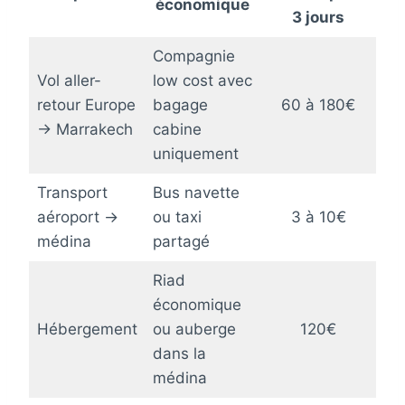
économique
3 jours
Compagnie
Vol aller-
low cost avec
retour Europe
bagage
60 à 180€
→ Marrakech
cabine
uniquement
Transport
Bus navette
aéroport →
ou taxi
3 à 10€
médina
partagé
Riad
économique
Hébergement
ou auberge
120€
dans la
médina