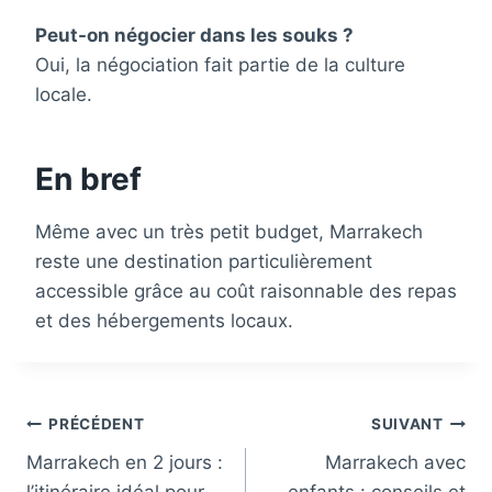
Peut-on négocier dans les souks ?
Oui, la négociation fait partie de la culture
locale.
En bref
Même avec un très petit budget, Marrakech
reste une destination particulièrement
accessible grâce au coût raisonnable des repas
et des hébergements locaux.
Navigation
PRÉCÉDENT
SUIVANT
Marrakech en 2 jours :
Marrakech avec
de
l’itinéraire idéal pour
enfants : conseils et