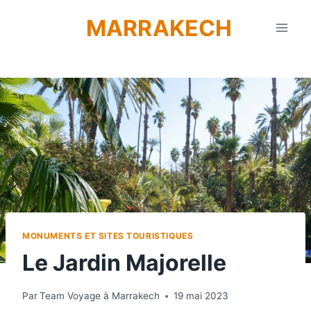
Aller
MARRAKECH
au
contenu
MONUMENTS ET SITES TOURISTIQUES
Le Jardin Majorelle
Par
Team Voyage à Marrakech
19 mai 2023